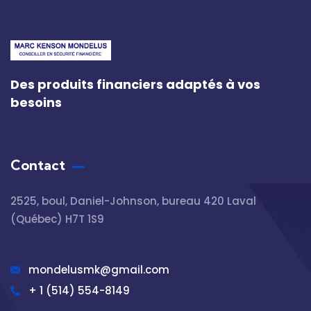
Des produits financiers adaptés à vos
besoins
Contact
2525, boul, Daniel-Johnson, bureau 420 Laval
(Québec) H7T 1S9
mondelusmk@gmail.com
+ 1 (514) 554-8149